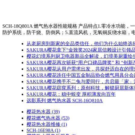
SCH-18Q801A 燃气热水器性能规格 产品特点1.零冷水
防护系统，防干烧、防倒风；5.直流风机，无氧铜反绕水箱，电脑
从老厨房到新家的全品类信任，他们为什么始终选
SAKURA樱花拿下“金致奖2024家居信赖设计引领品
樱花幻境系列厨卫电器新品全解读，幻境美厨重绘
SAKURA樱花再次斩获“用户口碑品牌奖” 和 “创新
SAKURA樱花从用户需求出发，共探舒适自在的理
SAKURA樱花连任中国五金制品协会燃气用具分
SAKURA樱花携手不二兔与爱同行，共启最「家」
SAKURA樱花窈窕系列：原创科技，解锁厨居新体
SAKURA樱花：稳中蜕变 厚积薄发向百年
远影系列 燃气热水器 SCH-16Q810A
樱花热水器
(39)
樱花燃气热水器
(53)
樱花热水器维修
(1)
SCH-16E98A
(1)