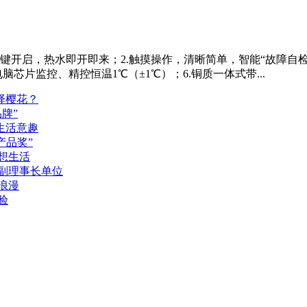
功能，一键开启，热水即开即来；2.触摸操作，清晰简单，智能“故障
芯片监控、精控恒温1℃（±1℃）；6.铜质一体式带...
择樱花？
牌”
生活意趣
产品奖”
想生活
会副理事长单位
浪漫
验