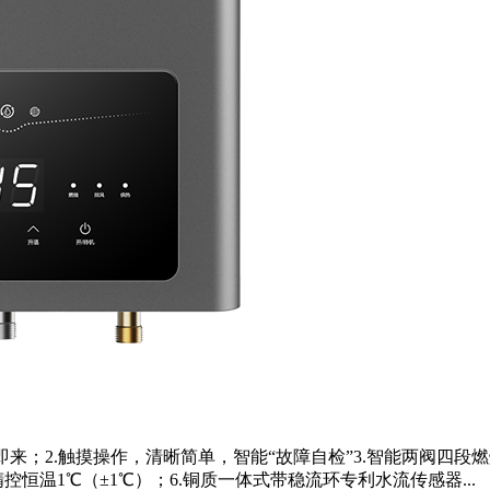
即开即来；2.触摸操作，清晰简单，智能“故障自检”3.智能两阀
恒温1℃（±1℃）；6.铜质一体式带稳流环专利水流传感器...