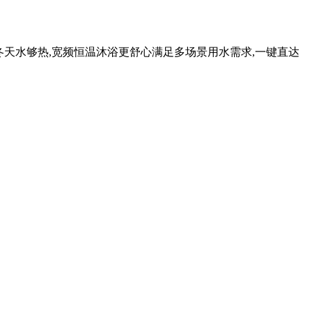
不烫,冬天水够热,宽频恒温沐浴更舒心满足多场景用水需求,一键直达