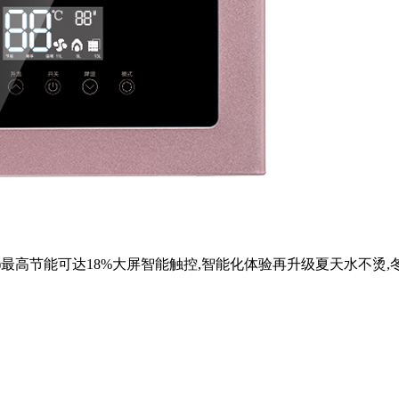
11/9L)最高节能可达18%大屏智能触控,智能化体验再升级夏天水