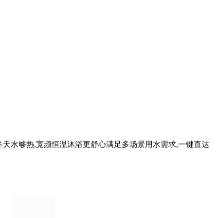
不烫,冬天水够热,宽频恒温沐浴更舒心满足多场景用水需求,一键直达