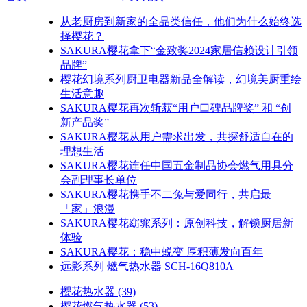
从老厨房到新家的全品类信任，他们为什么始终选
择樱花？
SAKURA樱花拿下“金致奖2024家居信赖设计引领
品牌”
樱花幻境系列厨卫电器新品全解读，幻境美厨重绘
生活意趣
SAKURA樱花再次斩获“用户口碑品牌奖” 和 “创
新产品奖”
SAKURA樱花从用户需求出发，共探舒适自在的
理想生活
SAKURA樱花连任中国五金制品协会燃气用具分
会副理事长单位
SAKURA樱花携手不二兔与爱同行，共启最
「家」浪漫
SAKURA樱花窈窕系列：原创科技，解锁厨居新
体验
SAKURA樱花：稳中蜕变 厚积薄发向百年
远影系列 燃气热水器 SCH-16Q810A
樱花热水器
(39)
樱花燃气热水器
(53)