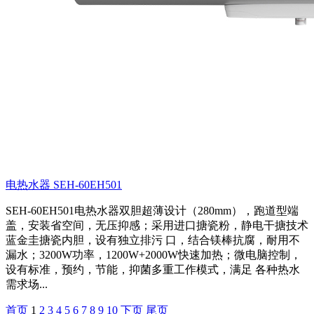
电热水器 SEH-60EH501
SEH-60EH501电热水器双胆超薄设计（280mm），跑道型端
盖，安装省空间，无压抑感；采用进口搪瓷粉，静电干搪技术
蓝金圭搪瓷内胆，设有独立排污 口，结合镁棒抗腐，耐用不
漏水；3200W功率，1200W+2000W快速加热；微电脑控制，
设有标准，预约，节能，抑菌多重工作模式，满足 各种热水
需求场...
首页
1
2
3
4
5
6
7
8
9
10
下页
尾页