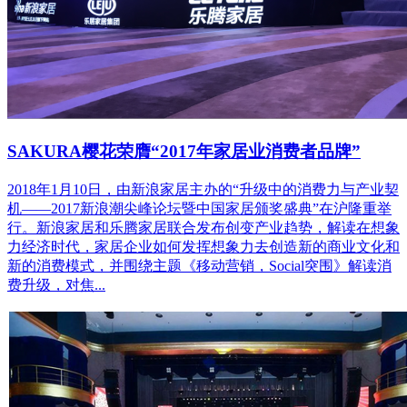
SAKURA樱花荣膺“2017年家居业消费者品牌”
2018年1月10日，由新浪家居主办的“升级中的消费力与产业契
机——2017新浪潮尖峰论坛暨中国家居颁奖盛典”在沪隆重举
行。新浪家居和乐腾家居联合发布创变产业趋势，解读在想象
力经济时代，家居企业如何发挥想象力去创造新的商业文化和
新的消费模式，并围绕主题《移动营销，Social突围》解读消
费升级，对焦...