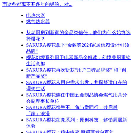
而这些都离不开多年的经验。对...
电热水器
燃气热水器
从老厨房到新家的全品类信任，他们为什么始终选
择樱花？
SAKURA樱花拿下“金致奖2024家居信赖设计引领
品牌”
樱花幻境系列厨卫电器新品全解读，幻境美厨重绘
生活意趣
SAKURA樱花再次斩获“用户口碑品牌奖” 和 “创
新产品奖”
SAKURA樱花从用户需求出发，共探舒适自在的
理想生活
SAKURA樱花连任中国五金制品协会燃气用具分
会副理事长单位
SAKURA樱花携手不二兔与爱同行，共启最
「家」浪漫
SAKURA樱花窈窕系列：原创科技，解锁厨居新
体验
SAKURA樱花：稳中蜕变 厚积薄发向百年