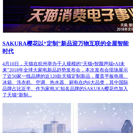
SAKURA樱花以“定制”新品迎万物互联的全屋智能
时代
4月10日，天猫在杭州举办千人规模的“天猫•智颜声端•AI未
来”2018年全球大家电新品趋势发布会，本次发布会现场展示
了近50家一线品牌的近120款天猫定制新品，覆盖平板电视、
冰箱、洗衣机、空调、热水器、厨电在内6大品类，其中国际
品牌占比近半。作为家电3C知名品牌的SAKURA樱花也加入
了天猫“新制...