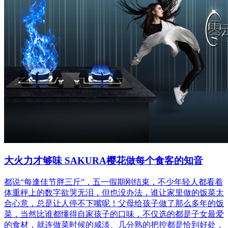
大火力才够味 SAKURA樱花做每个食客的知音
都说“每逢佳节胖三斤”，五一假期刚结束，不少年轻人都看着
体重秤上的数字欲哭无泪，但也没办法，谁让家里做的饭菜太
合心意，总是让人停不下嘴呢！父母给孩子做了那么多年的饭
菜，当然比谁都懂得自家孩子的口味，不仅选的都是子女最爱
的食材，就连做菜时候的咸淡、几分熟的把控都是恰到好处，