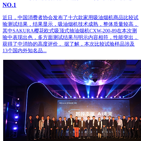
NO.1
近日，中国消费者协会发布了十六款家用吸油烟机商品比较试
验测试结果，结果显示，吸油烟机技术成熟，整体质量较高，
其中SAKURA樱花欧式吸顶式抽油烟机CXW-200-89在本次测
验中表现出色，多方面测试结果与明示内容相符，性能突出，
获得了中消协的高度评价 。据了解，本次比较试验样品涉及
13个国内外知名品...