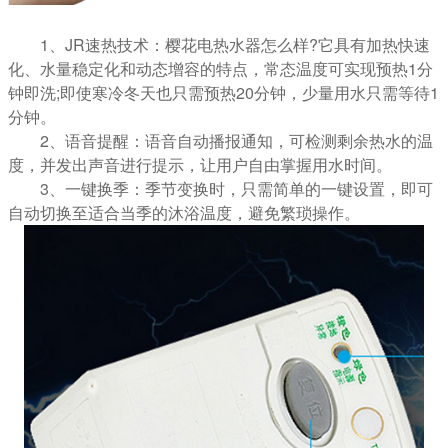
1、JR速热技术：樱花电热水器怎么样?它具有加热快速
化、水量稳定化和动态增容的特点，常态温度可实现预热1分
钟即洗;即使寒冷冬天也只需预热20分钟，少量用水只需等待1
分钟。
2、语音提醒：语音自动播报通知，可检测剩余热水的温
度，并发出声音进行提示，让用户自由掌握用水时间。
3、一键换季：季节变换时，只需简单的一键设置，即可
自动切换至适合当季的沐浴温度，避免繁琐操作。