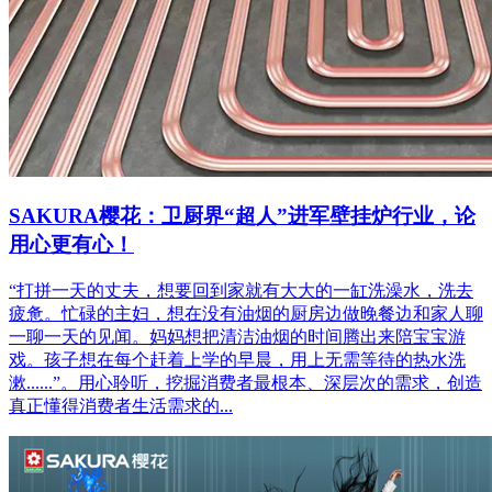
SAKURA樱花：卫厨界“超人”进军壁挂炉行业，论
用心更有心！
“打拼一天的丈夫，想要回到家就有大大的一缸洗澡水，洗去
疲惫。忙碌的主妇，想在没有油烟的厨房边做晚餐边和家人聊
一聊一天的见闻。妈妈想把清洁油烟的时间腾出来陪宝宝游
戏。孩子想在每个赶着上学的早晨，用上无需等待的热水洗
漱......”。用心聆听，挖掘消费者最根本、深层次的需求，创造
真正懂得消费者生活需求的...