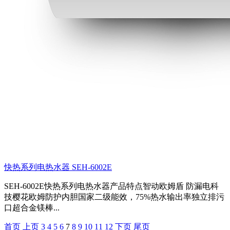
快热系列电热水器 SEH-6002E
SEH-6002E快热系列电热水器产品特点智动欧姆盾 防漏电科
技樱花欧姆防护内胆国家二级能效，75%热水输出率独立排污
口超合金镁棒...
首页
上页
3
4
5
6
7
8
9
10
11
12
下页
尾页