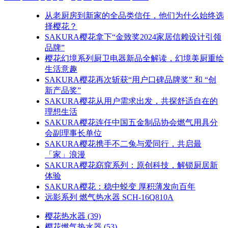
从老厨房到新家的全品类信任，他们为什么始终选
择樱花？
SAKURA樱花拿下“金致奖2024家居信赖设计引领
品牌”
樱花幻境系列厨卫电器新品全解读，幻境美厨重绘
生活意趣
SAKURA樱花再次斩获“用户口碑品牌奖” 和 “创
新产品奖”
SAKURA樱花从用户需求出发，共探舒适自在的
理想生活
SAKURA樱花连任中国五金制品协会燃气用具分
会副理事长单位
SAKURA樱花携手不二兔与爱同行，共启最
「家」浪漫
SAKURA樱花窈窕系列：原创科技，解锁厨居新
体验
SAKURA樱花：稳中蜕变 厚积薄发向百年
远影系列 燃气热水器 SCH-16Q810A
樱花热水器
(39)
樱花燃气热水器
(53)